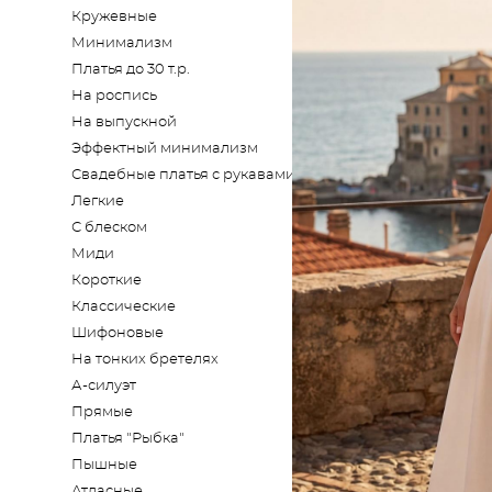
Кружевные
Минимализм
Платья до 30 т.р.
На роспись
На выпускной
Эффектный минимализм
Свадебные платья с рукавами
Легкие
С блеском
Миди
Короткие
Классические
Шифоновые
На тонких бретелях
А-силуэт
Прямые
Платья "Рыбка"
Пышные
Атласные