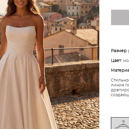
Размер
Цвет
: м
Матери
Стильно
линия п
драпиро
создающ