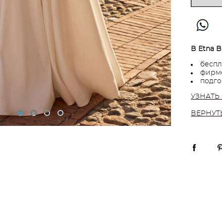
В Etna B
беспл
фирме
подго
УЗНАТЬ
ВЕРНУТ