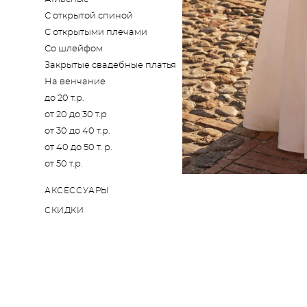
С открытой спиной
С открытыми плечами
Со шлейфом
Закрытые свадебные платья
На венчание
до 20 т.р.
от 20 до 30 т.р
от 30 до 40 т.р.
от 40 до 50 т. р.
от 50 т.р.
АКСЕССУАРЫ
СКИДКИ