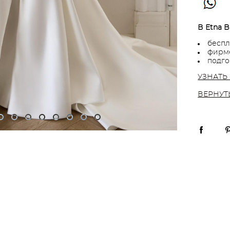
В Etna B
беспл
фирме
подго
УЗНАТЬ
ВЕРНУТ