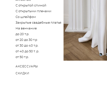
С открытой спиной
С открытыми плечами
Со шлейфом
Закрытые свадебные платья
На венчание
до 20 т.р.
от 20 до 30 т.р
от 30 до 40 т.р.
от 40 до 50 т. р.
от 50 т.р.
АКСЕССУАРЫ
СКИДКИ