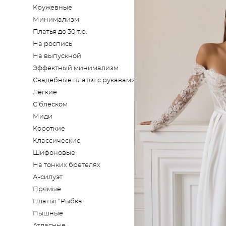
Кружевные
Минимализм
Платья до 30 т.р.
На роспись
На выпускной
Эффектный минимализм
Свадебные платья с рукавами
Легкие
С блеском
Миди
Короткие
Классические
Шифоновые
На тонких бретелях
А-силуэт
Прямые
Платья "Рыбка"
Пышные
Атласные