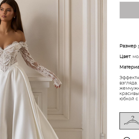
Размер
Цвет
: м
Матери
Эффектн
взгляда
жемчужн
красивы
юбкой с