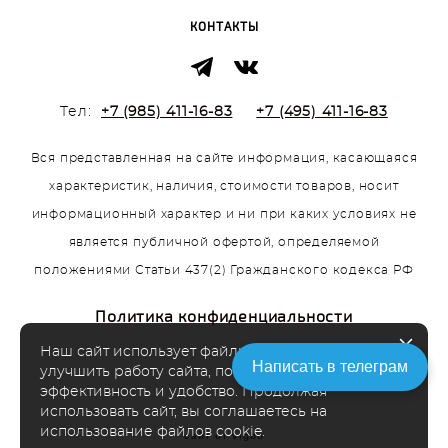
КОНТАКТЫ
Тел:
+7 (985) 411-16-83
+7 (495) 411-16-83
Вся представленная на сайте информация, касающаяся
характеристик, наличия, стоимости товаров, носит
информационный характер и ни при каких условиях не
является публичной офертой, определяемой
положениями Статьи 437(2) Гражданского кодекса РФ
Политика конфиденциальности
Наш сайт использует файлы cookie чтобы
Написать в телеграм
улучшить работу сайта, повысить его
эффективность и удобство. Продолжая
использовать сайт, вы соглашаетесь на
использование файлов cookie.
сайт от vigbo