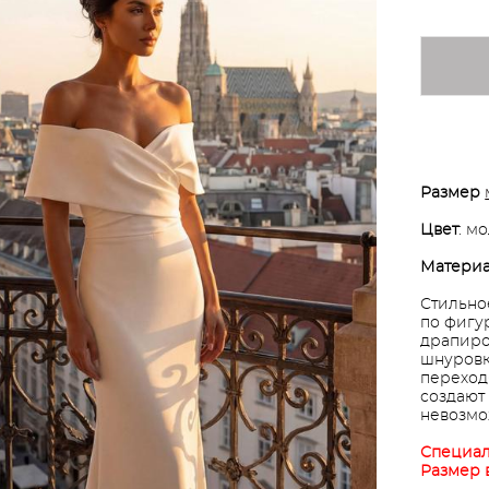
Размер
Цвет
: м
Матери
Стильно
по фигу
драпиро
шнуровк
переход
создают
невозмо
Специал
Размер 