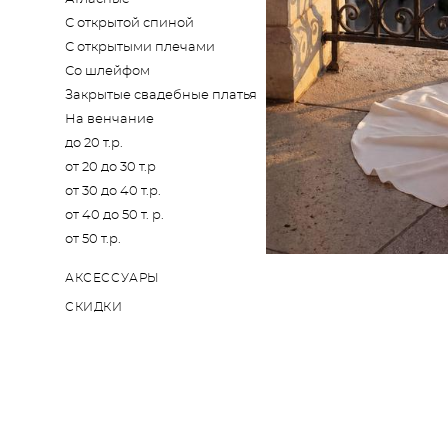
С открытой спиной
С открытыми плечами
Со шлейфом
Закрытые свадебные платья
На венчание
до 20 т.р.
от 20 до 30 т.р
от 30 до 40 т.р.
от 40 до 50 т. р.
от 50 т.р.
АКСЕССУАРЫ
СКИДКИ