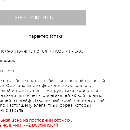
ХОЧУ ПРИМЕРИТЬ
Характеристики:
можно уточнить по тел. +7 (985) 411-16-83
олочный
ал
: креп
е свадебное платье рыбка с идеальной посадкой
ре. Оригинальное оформление декольте с
вкой и приспущенными рукавами, корсетная
а сзади дополнены облегающей юбкой, плавно
ящей в шлейф. Лаконичный крой, чистота линий
 по-настоящему элегантный образ, который
жно забыть.
ьная цена на последний размер .
в наличии - 42 российский.