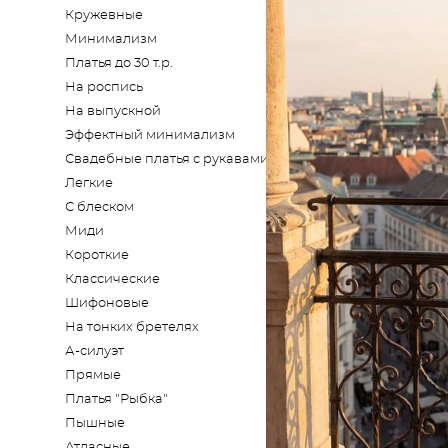
Кружевные
Минимализм
Платья до 30 т.р.
На роспись
На выпускной
Эффектный минимализм
Свадебные платья с рукавами
Легкие
С блеском
Миди
Короткие
Классические
Шифоновые
На тонких бретелях
А-силуэт
Прямые
Платья "Рыбка"
Пышные
Атласные