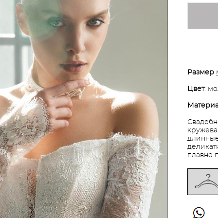
Размер
Цвет
: м
Матери
Свадебн
кружева
длинные
деликат
плавно 