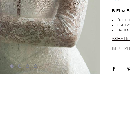
В Etna B
беспл
фирме
подго
УЗНАТЬ
ВЕРНУТ