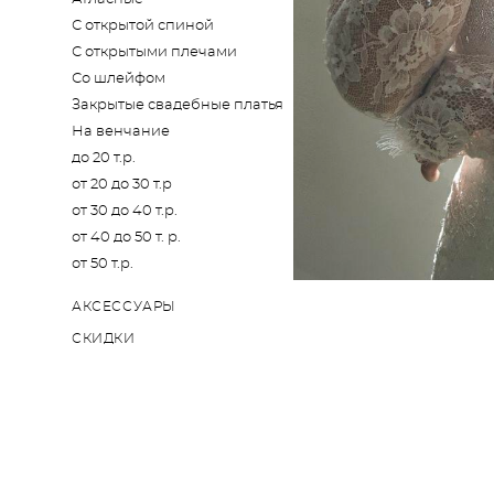
С открытой спиной
С открытыми плечами
Со шлейфом
Закрытые свадебные платья
На венчание
до 20 т.р.
от 20 до 30 т.р
от 30 до 40 т.р.
от 40 до 50 т. р.
от 50 т.р.
АКСЕССУАРЫ
СКИДКИ