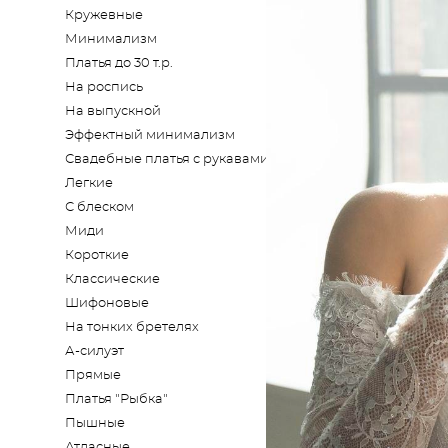
Кружевные
Минимализм
Платья до 30 т.р.
На роспись
На выпускной
Эффектный минимализм
Свадебные платья с рукавами
Легкие
С блеском
Миди
Короткие
Классические
Шифоновые
На тонких бретелях
А-силуэт
Прямые
Платья "Рыбка"
Пышные
Атласные