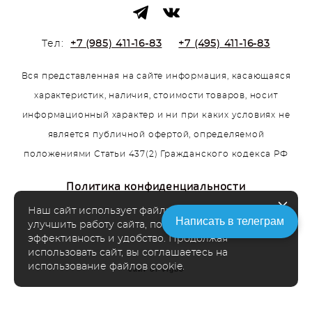
Тел:
+7 (985) 411-16-83
+7 (495) 411-16-83
Вся представленная на сайте информация, касающаяся
характеристик, наличия, стоимости товаров, носит
информационный характер и ни при каких условиях не
является публичной офертой, определяемой
положениями Статьи 437(2) Гражданского кодекса РФ
Политика конфиденциальности
Наш сайт использует файлы cookie чтобы
Написать в телеграм
улучшить работу сайта, повысить его
эффективность и удобство. Продолжая
использовать сайт, вы соглашаетесь на
использование файлов cookie.
сайт от vigbo