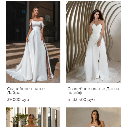
Свадебное платье
Свадебное платье Дагни
Дайра
шлейф
39 000 pуб.
от 33 400 pуб.