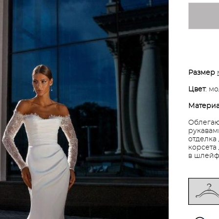
Размер
Цвет
: м
Матери
Облегаю
рукавам
отделка
корсета
в шлейф