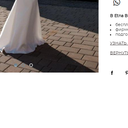
В Etna B
беспл
фирме
подго
УЗНАТЬ
ВЕРНУТ