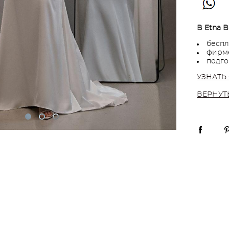
В Etna B
беспл
фирме
подго
УЗНАТЬ
ВЕРНУТ