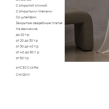
С открытой спиной
С открытыми плечами
Со шлейфом
Закрытые свадебные платья
На венчание
до 20 т.р.
от 20 до 30 т.р
от 30 до 40 т.р.
от 40 до 50 т. р.
от 50 т.р.
АКСЕССУАРЫ
СКИДКИ