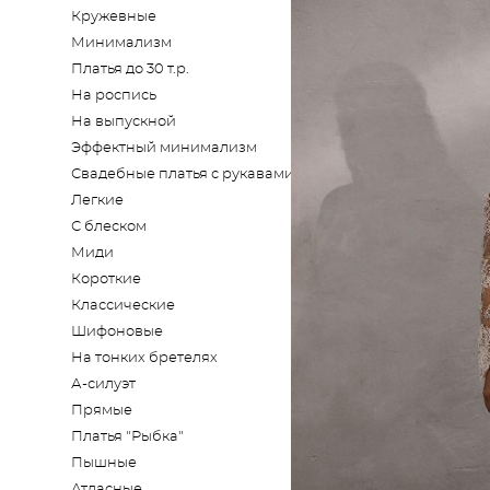
Кружевные
Минимализм
Платья до 30 т.р.
На роспись
На выпускной
Эффектный минимализм
Свадебные платья с рукавами
Легкие
С блеском
Миди
Короткие
Классические
Шифоновые
На тонких бретелях
А-силуэт
Прямые
Платья "Рыбка"
Пышные
Атласные